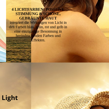
4 LICHTFARBEN: POSITIVE
STIMMUNG & SCHÖNE,
GEBRÄUNTE HAUT
integriert die Wirkungen von Licht in
den Farben blau, grün, rot und gelb in
eine einzigartige Besonnung in
beeindruckenden Farben und
Effekten.
 Light