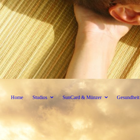
Home
Studios
SunCard & Münzer
Gesundheit