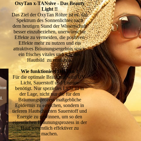
OxyTan x-TANsive - Das Beauty
Light !!
Das Ziel der OxyTan Röhre ist es, das
Spektrum des Sonnenlichtes nach
dem heutigen Stand der Wissenschaft
besser einzubeziehen, unerwünschte
Effekte zu vermeiden, die positiven
Effekte mehr zu nutzen und ein
attraktives Bräunungsergebnis sowie
ein frisches vitales und schönes
Hautbild zu erreichen.
Wie funktioniert OxyTan ?
Für die optimale Bräunung wird UV-
Licht, Sauerstoff und Energie
benötigt. Nur spezielles Licht ist in
der Lage, nicht nur die für den
Bräunungsprozess maßgebliche
Epidermis zu erreichen, sondern in
tieferen Hautschichten Sauerstoff und
Energie zu gewinnen, um so den
eigentlichen Bräunungsprozess in der
Haut wesentlich effektiver zu
machen.