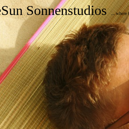
eSun Sonnenstudios
... where 