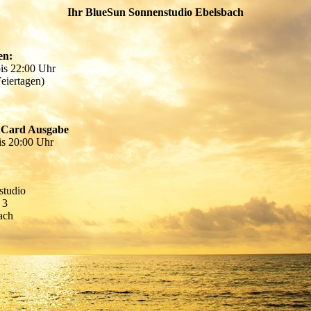
Ihr BlueSun Sonnenstudio Ebelsbach
en:
bis 22:00 Uhr
eiertagen)
nCard Ausgabe
is 20:00 Uhr
studio
 3
ach