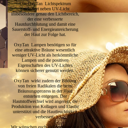
Das OxyTan Lichtspektrum
produziert neben UV-Licht
insbesondere genau den Lichtbereich,
der eine verbesserte
Hautdurchblutung und damit eine
Sauerstoff- und Energieanreicherung
der Haut zur Folge hat.
OxyTan Lampen benötigen so für
eine attraktive Bräune wesentlich
weniger UV-Licht als herkömmliche
Lampen und die positiven
Eigenschaften des UV-Lichtes
können sicherer genutzt werden.
OxyTan wirkt zudem der Bildung
von freien Radikalen die beim
Bräunungsprozess in der Haut
entstehen entgegen. Der
Hautstoffwechsel wird angeregt, die
Produktion von Kollagen und Elastin
unterstützt und die Hautfeuchtigkeit
verbessert.
Wir wünschen euch viel Spaß und ein