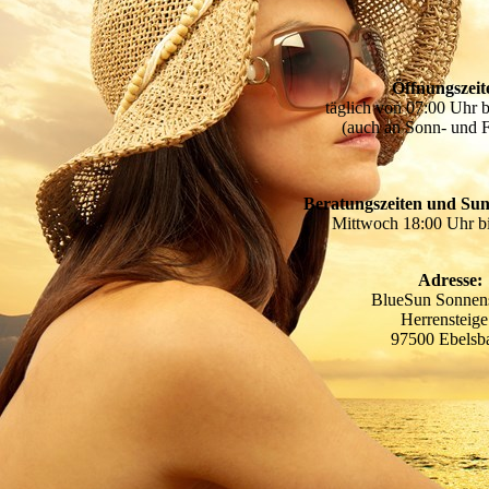
Öffnungszeit
täglich von 07:00 Uhr 
(auch an Sonn- und F
Beratungszeiten und Su
Mittwoch 18:00 Uhr b
Adresse:
BlueSun Sonnen
Herrensteige
97500 Ebelsb